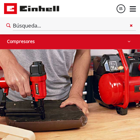
ES
Sierra estacionaria
Compresores
Otras máquinas
Español
Compresores
English