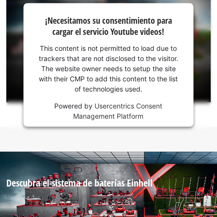
¡Necesitamos
¡Necesitamos su consentimiento para
su
cargar el servicio Youtube videos!
consentimiento
para cargar el
This content is not permitted to load due to
servicio
trackers that are not disclosed to the visitor.
Youtube!
The website owner needs to setup the site
with their CMP to add this content to the list
This
of technologies used.
content
is
Powered by
Usercentrics Consent
not
Management Platform
permitted
to
load
due
to
trackers
Descubra el sistema de baterías Einhell
that
are
not