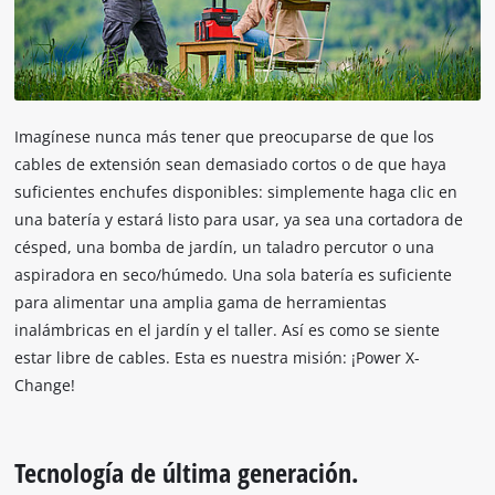
of
technologies
used.
Powered
by
Imagínese nunca más tener que preocuparse de que los
Usercentrics
cables de extensión sean demasiado cortos o de que haya
Consent
suficientes enchufes disponibles: simplemente haga clic en
Management
Platform
una batería y estará listo para usar, ya sea una cortadora de
césped, una bomba de jardín, un taladro percutor o una
aspiradora en seco/húmedo. Una sola batería es suficiente
para alimentar una amplia gama de herramientas
inalámbricas en el jardín y el taller. Así es como se siente
estar libre de cables. Esta es nuestra misión: ¡Power X-
Change!
Tecnología de última generación.