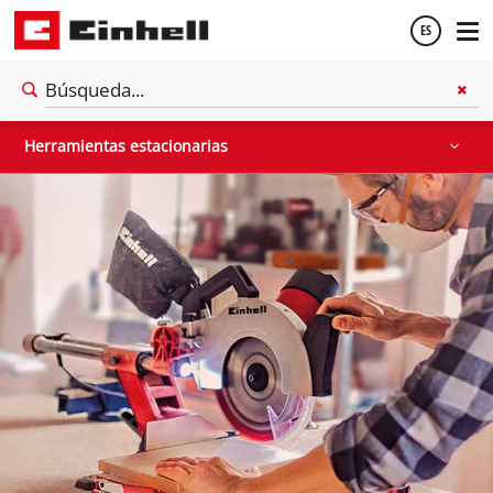
ES
Sierra estacionaria
Compresores
Otras máquinas
Español
Herramientas estacionarias
English