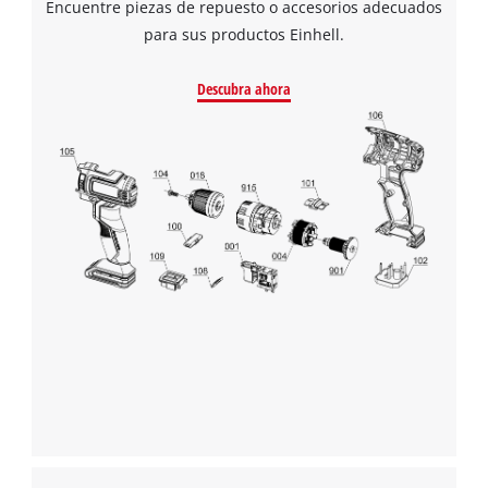
Encuentre piezas de repuesto o accesorios adecuados
para sus productos Einhell.
¡Necesitamos su consentimiento para
cargar el servicio Google Maps!
Descubra ahora
This content is not permitted to load due
to trackers that are not disclosed to the
visitor. The website owner needs to setup
the site with their CMP to add this content
to the list of technologies used.
Powered by
Usercentrics Consent
Management Platform