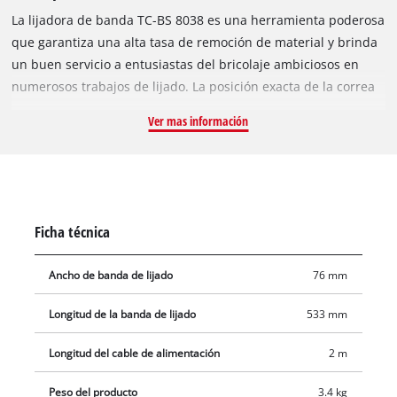
La lijadora de banda TC-BS 8038 es una herramienta poderosa
que garantiza una alta tasa de remoción de material y brinda
un buen servicio a entusiastas del bricolaje ambiciosos en
numerosos trabajos de lijado. La posición exacta de la correa
se puede ajustar de manera óptima con la facilidad de ajuste
Ver mas información
de precisión. Cambiar la cinta de lijar con la práctica facilidad
de cambio de banda es rápido y fácil. Un mango adicional
garantiza un manejo cómodo y permite una guía precisa de la
lijadora. Para una operación con poco polvo, la herramienta
viene con un extractor de polvo y una bolsa para polvo. Un
Ficha técnica
protector de cerámica protege la herramienta y el papel
abrasivo en caso de una posición de la banda mal ajustada.
Ancho de banda de lijado
76 mm
Se incluye una cinta de lijado para que pueda comenzar a
trabajar de inmediato.
Longitud de la banda de lijado
533 mm
Longitud del cable de alimentación
2 m
Peso del producto
3.4 kg