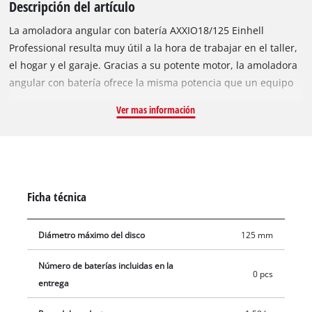
Descripción del artículo
La amoladora angular con batería AXXIO18/125 Einhell
Professional resulta muy útil a la hora de trabajar en el taller,
el hogar y el garaje. Gracias a su potente motor, la amoladora
angular con batería ofrece la misma potencia que un equipo
con cable correspondiente de 700 W. El equipo es impulsado
Ver mas información
por el motor Einhell PurePOWER Brushless. Este motor sin
escobillas ofrece más potencia y una vida útil más prolongada
que los motores de escobillas de carbono convencionales.
Tras un registro online se aplican 10 años de garantía en el
motor sin escobillas. La amoladora angular forma parte de la
Ficha técnica
familia Power X-Change, por lo que la batería se puede utilizar
en todos los equipos autónomos de la serie. La batería 2,5 Ah
Diámetro máximo del disco
125 mm
y las baterías más potentes de la serie ofrecen unos
resultados óptimos. Arranque suave y protección contra
Número de baterías incluidas en la
rearranque para una mayor seguridad del usuario. Dos
0 pcs
entrega
rejillas de protección al polvo integradas protegen el interior
de la amoladora angular de suciedad y aumentan la vida útil