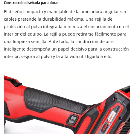
Construcción diseñada para durar
the site with their CMP to add this content
to the list of technologies used.
El diseño compacto y manejable de la amoladora angular sin
cables pretende la durabilidad máxima. Una rejilla de
Powered by
Usercentrics Consent
protección al polvo integrada minimiza el ensuciamiento en el
Management Platform
interior del equipo. La rejilla puede retirarse fácilmente para
una limpieza sencilla. Ante todo, la conducción de aire
inteligente desempeña un papel decisivo para la construcción
interior, segura al polvo y la alta vida útil ligada a ello.