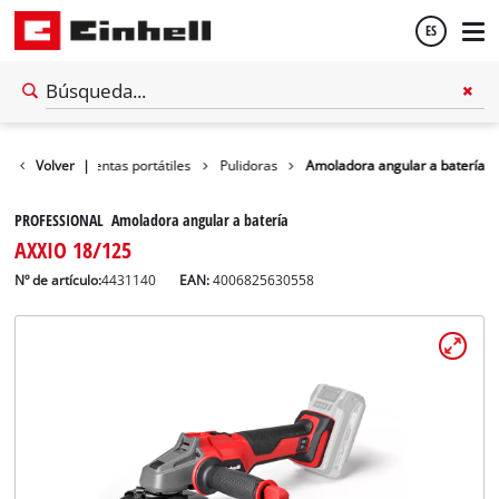
ES
Español
ler
Volver
Herramientas portátiles
|
Pulidoras
Amoladora angular a batería
English
PROFESSIONAL Amoladora angular a batería
AXXIO 18/125
Nº de artículo:
4431140
EAN:
4006825630558