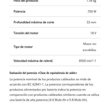
Peso del producto
1.58 kg
en combinación la conducción de aire inteligente. Las rejillas
se pueden quitar para facilitar la limpieza. Se puede trabajar
Potencia
700 W
de forma agradable gracias a la forma constructiva esbelta
Profundidad máxima de corte
33 mm
con agarre antideslizante ergonómico y empuñadura
adicional. El desacoplamiento del motor y la transmisión
Tensión del motor
18 V
garantizan un funcionamiento suave y la protección del disco,
provisto de ajuste rápido, permite un trabajo flexible.
Motor sin
Tipo de motor
También se incluye una protección de corte. La empuñadura
escobillas
auxiliar se puede montar con flexibilidad en dos posiciones.
La amoladora angular con batería está equipada con
Velocidad máxima de ralentí.
8500 min^-1
protección contra sobrecargas y su durabilidad está
garantizada gracias a una robusta caja de engranajes de
Evaluación del potencia «Clase de equivalencia de cable»
aluminio. El envío se realiza sin batería ni cargador. Del
La potencia nominal de los productos cableados se mide de
acuerdo con IEC 62841-1. La potencia correspondiente de los
mismo modo, un disco de corte adecuado (cuyo diámetro es
productos alimentados por batería indica la potencia en
de 125 mm) se vende por separado.
comparación con productos cableados similares cuando se utiliza
una batería de alta potencia (4-6 Multi Ah o 5-8 Multi Ah).