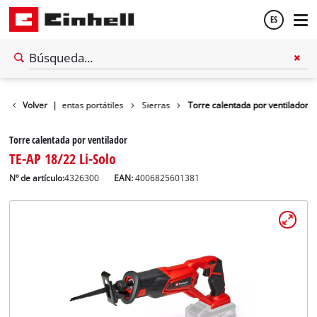
ES
Español
ler
Volver
Herramientas portátiles
|
Sierras
Torre calentada por ventilador
English
Torre calentada por ventilador
TE-AP 18/22 Li-Solo
Nº de artículo:
4326300
EAN:
4006825601381