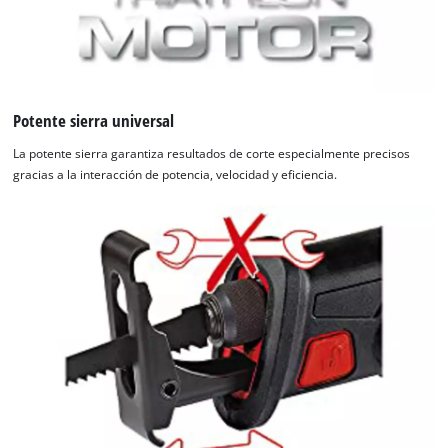
Potente sierra universal
La potente sierra garantiza resultados de corte especialmente precisos
gracias a la interacción de potencia, velocidad y eficiencia.
¡Necesitamos su consentimiento para
cargar el servicio Google Maps!
This content is not permitted to load due
to trackers that are not disclosed to the
visitor. The website owner needs to setup
the site with their CMP to add this content
to the list of technologies used.
Powered by
Usercentrics Consent
Management Platform