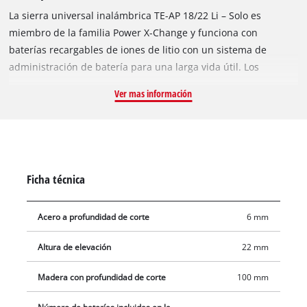
La sierra universal inalámbrica TE-AP 18/22 Li – Solo es
miembro de la familia Power X-Change y funciona con
baterías recargables de iones de litio con un sistema de
administración de batería para una larga vida útil. Los
paquetes de baterías del sistema son compatibles con todas
Ver mas información
las herramientas de la familia Power X-Change. La suela, que
se puede ajustar sin herramientas, asegura un uso óptimo de
la hoja de sierra que tampoco requiere herramientas para
cambiar. Esta sierra universal viene con un Softgrip
ergonómico y es agradable y segura de sostener. También se
Ficha técnica
colocan soportes de goma adicionales para proteger la
carcasa. Se suministra sin batería y cargador. Estos están
Acero a profundidad de corte
6 mm
disponibles por separado.
Altura de elevación
22 mm
Madera con profundidad de corte
100 mm