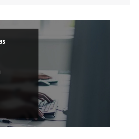
as
a
l
e