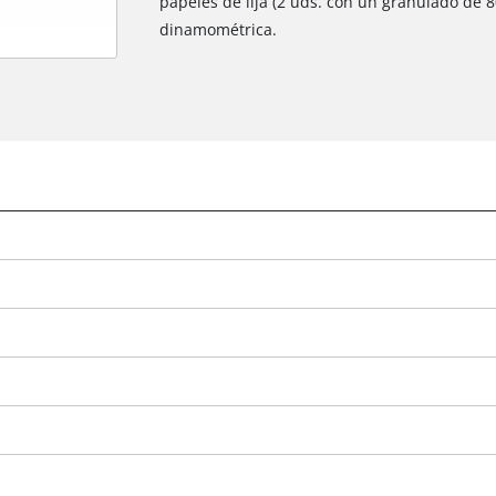
papeles de lija (2 uds. con un granulado de 80
dinamométrica.
¡Necesitamos su consentimiento para
cargar el servicio Google Maps!
This content is not permitted to load due
to trackers that are not disclosed to the
visitor. The website owner needs to setup
the site with their CMP to add this content