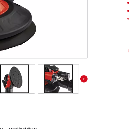
ispositivos Power X-Change
Otras máquinas
as Power X-Change
as de jardín Power X-Change
Aspiradoras Polvo / Agua
Compresores para automóvil
Polichadoras
Partidores de vehículo
Cables Robacorriente