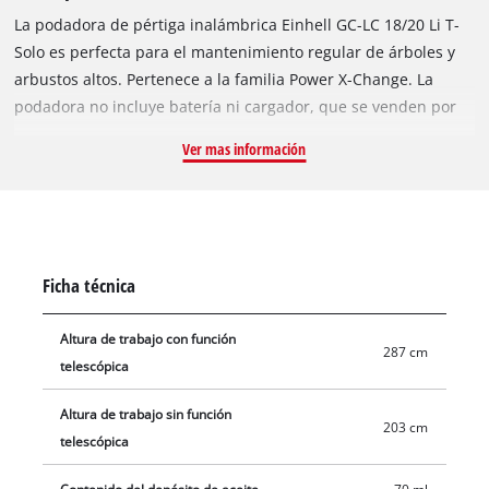
La podadora de pértiga inalámbrica Einhell GC-LC 18/20 Li T-
Solo es perfecta para el mantenimiento regular de árboles y
arbustos altos. Pertenece a la familia Power X-Change. La
podadora no incluye batería ni cargador, que se venden por
separado, por ejemplo, en un práctico kit de inicio con
Ver mas información
diferentes niveles de potencia. Su espada de 200 mm (espada
y cadena de alta calidad) y su velocidad de corte de 5,5 metros
por segundo facilitan el corte de ramas. El cabezal de corte
tiene un ángulo de 30°. Utilizada con la pértiga de extensión
para alcanzar ramas altas, esta podadora es una herramienta
Ficha técnica
versátil capaz de realizar una amplia gama de tareas. La
empuñadura auxiliar de goma está diseñada para un manejo
Altura de trabajo con función
ergonómico y facilita un agarre firme y seguro. La podadora
287 cm
telescópica
también incluye una correa para el hombro. Su robusta
transmisión metálica está diseñada para una larga vida útil. El
Altura de trabajo sin función
203 cm
protector de púas es metálico y la podadora también cuenta
telescópica
con un recogedor de cadena para mayor seguridad. La cadena
se lubrica automáticamente.