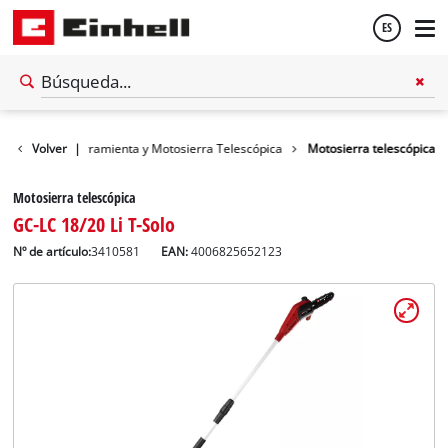
ES
Español
ría
Volver
Multiherramienta y Motosierra Telescópica
|
Motosierra telescópica
English
Motosierra telescópica
GC-LC 18/20 Li T-Solo
Nº de artículo:
3410581
EAN:
4006825652123