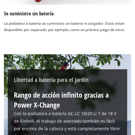
Se suministra sin batería
La podadora a batería se suministra sin batería ni cargador. Estos están
disponibles por separado, por ejemplo, como un práctico juego de inicio.
¡Necesitamos su consentimiento para
cargar el servicio Google Maps!
This content is not permitted to load due
to trackers that are not disclosed to the
Libertad a batería para el jardín
visitor. The website owner needs to setup
the site with their CMP to add this content
Rango de acción infinito gracias a
to the list of technologies used.
Power X-Change
Powered by
Usercentrics Consent
Management Platform
Con la podadora a batería GC-LC 18/20 Li T de 18 V
de Einhell, el trabajo de aserrado también es fácil
por encima de la cabeza y está completamente libre