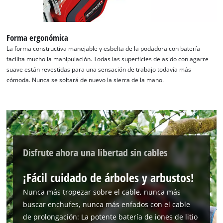
Forma ergonómica
La forma constructiva manejable y esbelta de la podadora con batería
facilita mucho la manipulación. Todas las superficies de asido con agarre
suave están revestidas para una sensación de trabajo todavía más
cómoda. Nunca se soltará de nuevo la sierra de la mano.
Disfrute ahora una libertad sin cables
¡Fácil cuidado de árboles y arbustos!
¡Necesitamos su consentimiento para
cargar el servicio Google Maps!
Nunca más tropezar sobre el cable, nunca más
buscar enchufes, nunca más enfados con el cable
This content is not permitted to load due
de prolongación: La potente batería de iones de litio
to trackers that are not disclosed to the