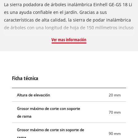
La sierra podadora de árboles inalámbrica Einhell GE-GS 18 Li
es una ayuda confiable en el jardín. Gracias a sus
características de alta calidad, la sierra de podar inalámbrica
de árboles con una longitud de hoja de 150 milímetros incluso
cortará ramas muy gruesas con diámetros de hasta 90
Ver mas información
milímetros sin esfuerzo. La hoja de la sierra en la sierra de
podar sin cables Einhell se puede cambiar rápida y fácilmente
porque no se requieren herramientas para hacerlo. El mango
extraíble de la rama permite cortar las ramas fácilmente en
cada situación y, por lo tanto, contribuye a un trabajo
Ficha técnica
incansable y una sujeción perfectamente firme. La sierra de
podar sin cable GE-GS 18 Li - Solo está equipada con una hoja
Altura de elevación
20 mm
de sierra KWB de alta calidad "Hecha en suiza". Este producto
no incluye bateria ni cargador. Disponibles por separado.
Grosor máximo de corte con soporte
70 mm
de rama
Grosor máximo de corte sin soporte de
90 mm
rama