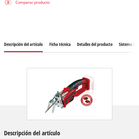
Comparar producto
Descripción del artículo
Ficha técnica
Detalles del producto
Sistema de 
Descripción del artículo